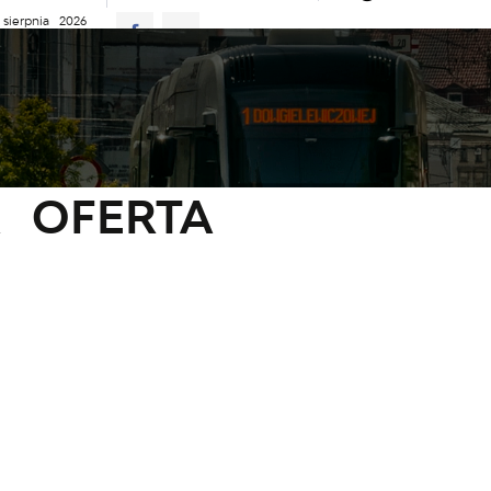
sierpnia 2026
23°C
D JAZDY
AKTUALNOŚCI
KOMUNIKATY
NASZA OFERTA
 oferta
 OFERTA