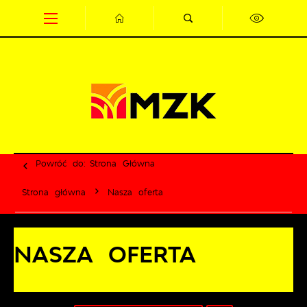
Przejdź do menu.
Przejdź do wyszukiwarki.
Przejdź do treści.
Przejdź do ustawień wielkości czcionki.
Wyłącz wersję kontrastową strony.
Powróć do:
Strona Główna
Strona główna
Nasza oferta
NASZA OFERTA