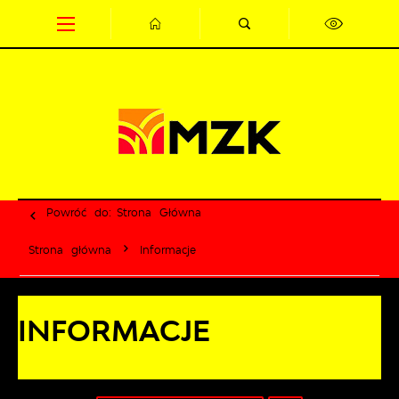
Przejdź do menu.
Przejdź do wyszukiwarki.
Przejdź do treści.
Przejdź do ustawień wielkości czcionki.
Wyłącz wersję kontrastową strony.
Powróć do:
Strona Główna
Strona główna
Informacje
INFORMACJE