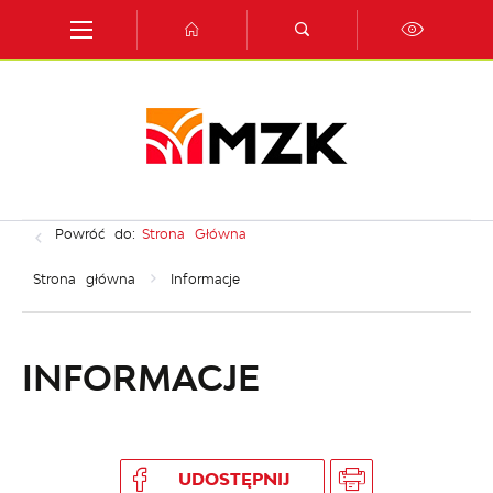
Przejdź do menu.
Przejdź do wyszukiwarki.
Przejdź do treści.
Przejdź do ustawień wielkości czcionki.
Włącz wersję kontrastową strony.
Powróć do:
Strona Główna
Strona główna
Informacje
INFORMACJE
UDOSTĘPNIJ