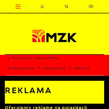
Przejdź do menu.
Przejdź do wyszukiwarki.
Przejdź do treści.
Przejdź do ustawień wielkości czcionki.
Wyłącz wersję kontrastową strony.
Powróć do:
Nasza Oferta
Strona główna
Nasza oferta
Reklama
REKLAMA
Oferujemy reklamę na pojazdach