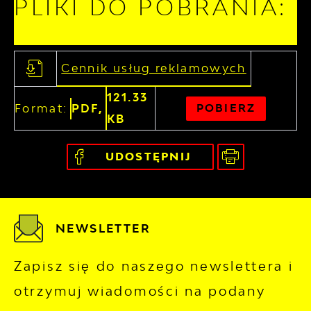
PLIKI DO POBRANIA:
Cennik usług reklamowych
121.33
Format:
PDF,
POBIERZ
KB
UDOSTĘPNIJ
NEWSLETTER
Zapisz się do naszego newslettera i
otrzymuj wiadomości na podany