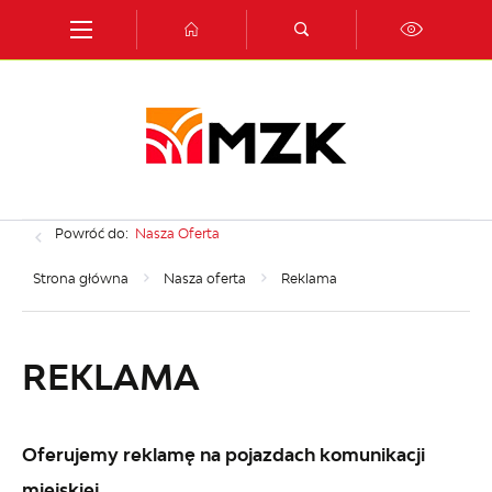
Przejdź do menu.
Przejdź do wyszukiwarki.
Przejdź do treści.
Przejdź do ustawień wielkości czcionki.
Włącz wersję kontrastową strony.
Powróć do:
Nasza Oferta
Strona główna
Nasza oferta
Reklama
REKLAMA
Oferujemy reklamę na pojazdach komunikacji
miejskiej.