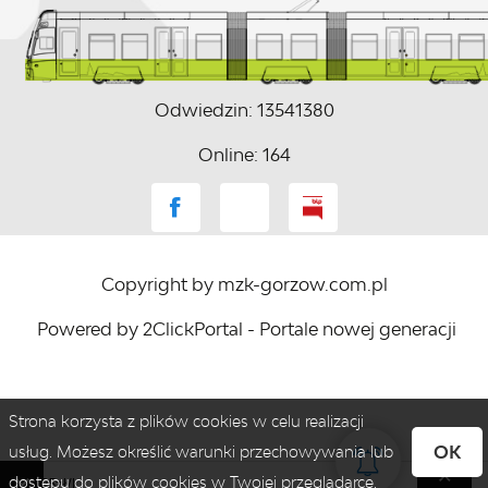
Odwiedzin: 13541380
Online: 164
Copyright by mzk-gorzow.com.pl
Powered by
2ClickPortal
- Portale nowej generacji
Strona korzysta z plików cookies w celu realizacji
OK
usług. Możesz określić warunki przechowywania lub
dostępu do plików cookies w Twojej przeglądarce.
: 7,95zł/l