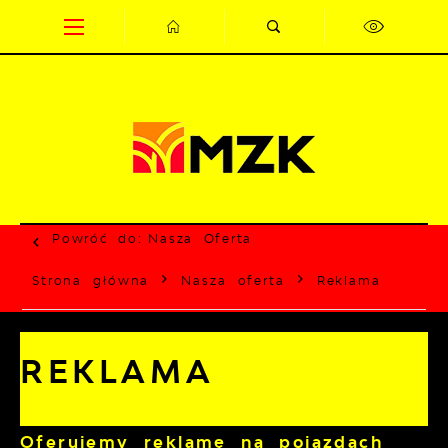
Przejdź do menu.
Przejdź do wyszukiwarki.
Przejdź do treści.
Przejdź do ustawień wielkości czcionki.
Wyłącz wersję kontrastową strony.
Powróć do:
Nasza Oferta
Strona główna
Nasza oferta
Reklama
REKLAMA
Oferujemy reklamę na pojazdach