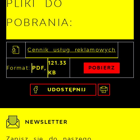
PLIKI DO
POBRANIA:
Cennik usług reklamowych
121.33
Format:
PDF,
POBIERZ
KB
UDOSTĘPNIJ
NEWSLETTER
Zapisz się do naszego