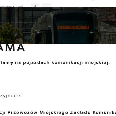
 sierpnia 2026
znie
24°C
TUALNOŚCI
KOMUNIKATY
NASZA OFERTA
INF
sza oferta
Reklama
AMA
lamę na pojazdach komunikacji miejskiej.
zyjmuje:
cji Przewozów Miejskiego Zakładu Komunika