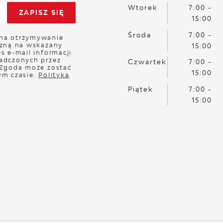
Wtorek
7:00 -
15:00
Środa
7:00 -
na otrzymywanie
czną na wskazany
15:00
s e-mail informacji
adczonych przez
Czwartek
7:00 -
 Zgoda może zostać
15:00
ym czasie.
Polityka
Piątek
7:00 -
15:00