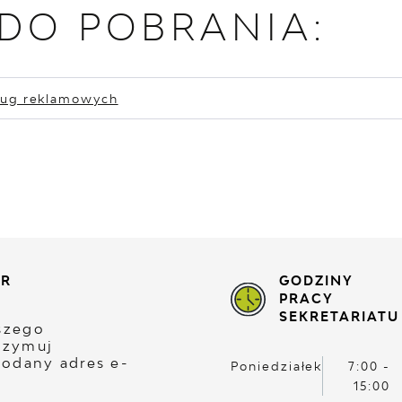
 DO POBRANIA:
ług reklamowych
ER
GODZINY
PRACY
SEKRETARIATU
aszego
rzymuj
odany adres e-
Poniedziałek
7:00 -
15:00