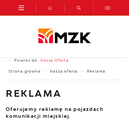
Przejdź do menu.
Przejdź do wyszukiwarki.
Przejdź do treści.
Przejdź do ustawień wielkości czcionki.
Włącz wersję kontrastową strony.
Powróć do:
Nasza Oferta
Strona główna
Nasza oferta
Reklama
REKLAMA
Oferujemy reklamę na pojazdach
komunikacji miejskiej.