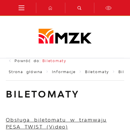
Przejdź do menu.
Przejdź do wyszukiwarki.
Przejdź do treści.
Przejdź do ustawień wielkości czcionki.
Włącz wersję kontrastową strony.
Powróć do:
Biletomaty
Strona główna
Informacje
Biletomaty
Bile
BILETOMATY
Obsługa biletomatu w tramwaju
PESA TWIST (Video)