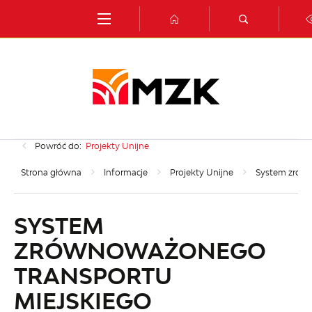
Przejdź do menu.
Przejdź do wyszukiwarki.
Przejdź do treści.
Przejdź do ustawień wielkości czcionki.
Włącz wersję kontrastową strony.
Powróć do:
Projekty Unijne
Strona główna
Informacje
Projekty Unijne
System zrówn
SYSTEM
ZRÓWNOWAŻONEGO
TRANSPORTU
MIEJSKIEGO