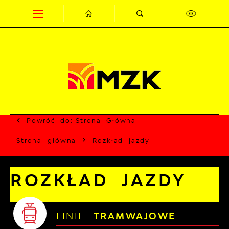
Przejdź do menu.
Przejdź do wyszukiwarki.
Przejdź do treści.
Przejdź do ustawień wielkości czcionki.
Wyłącz wersję kontrastową strony.
Powróć do:
Strona Główna
Strona główna
Rozkład jazdy
ROZKŁAD JAZDY
LINIE
TRAMWAJOWE