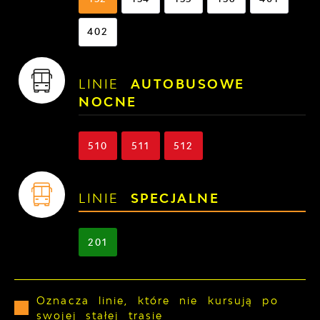
402
LINIE
AUTOBUSOWE
NOCNE
510
511
512
LINIE
SPECJALNE
201
Oznacza linie, które nie kursują po
swojej stałej trasie