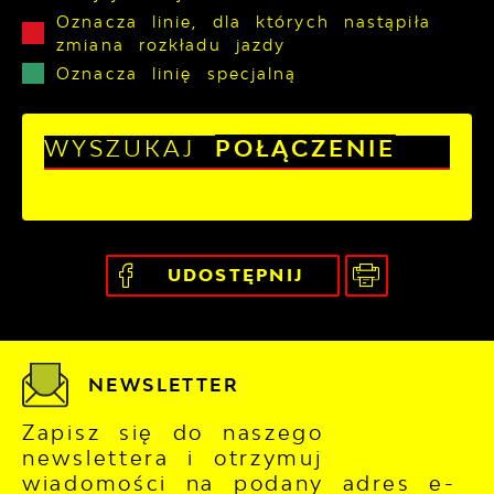
Oznacza linie, dla których nastąpiła
zmiana rozkładu jazdy
Oznacza linię specjalną
WYSZUKAJ
POŁĄCZENIE
UDOSTĘPNIJ
NEWSLETTER
Zapisz się do naszego
newslettera i otrzymuj
wiadomości na podany adres e-