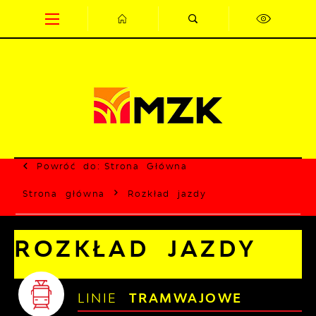
Przejdź do menu.
Przejdź do wyszukiwarki.
Przejdź do treści.
Przejdź do ustawień wielkości czcionki.
Wyłącz wersję kontrastową strony.
Powróć do:
Strona Główna
Strona główna
Rozkład jazdy
ROZKŁAD JAZDY
LINIE
TRAMWAJOWE