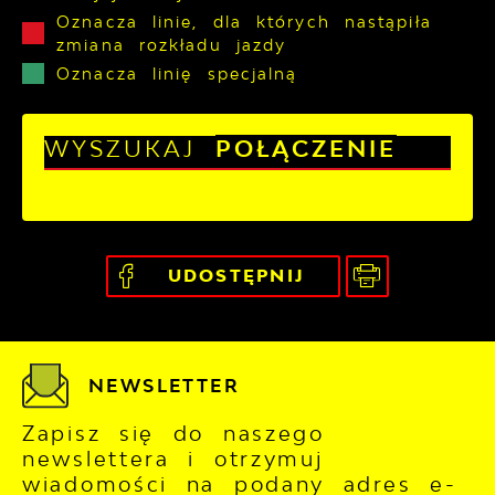
Oznacza linie, dla których nastąpiła
zmiana rozkładu jazdy
Oznacza linię specjalną
WYSZUKAJ
POŁĄCZENIE
UDOSTĘPNIJ
NEWSLETTER
Zapisz się do naszego
newslettera i otrzymuj
wiadomości na podany adres e-