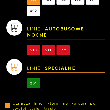
402
LINIE
AUTOBUSOWE
NOCNE
510
511
512
LINIE
SPECJALNE
201
Oznacza linie, które nie kursują po
swojej stałej trasie