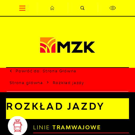
Przejdź do menu.
Przejdź do wyszukiwarki.
Przejdź do treści.
Przejdź do ustawień wielkości czcionki.
Wyłącz wersję kontrastową strony.
Powróć do:
Strona Główna
Strona główna
Rozkład jazdy
ROZKŁAD JAZDY
LINIE
TRAMWAJOWE