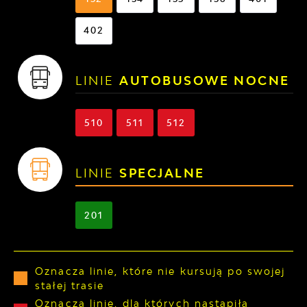
402
LINIE
AUTOBUSOWE NOCNE
510
511
512
LINIE
SPECJALNE
201
Oznacza linie, które nie kursują po swojej
stałej trasie
Oznacza linie, dla których nastąpiła