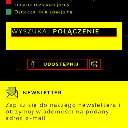
zmiana rozkładu jazdy
Oznacza linię specjalną
WYSZUKAJ
POŁĄCZENIE
UDOSTĘPNIJ
NEWSLETTER
Zapisz się do naszego newslettera i
otrzymuj wiadomości na podany
adres e-mail