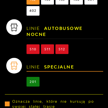
402
LINIE
AUTOBUSOWE
NOCNE
510
511
512
LINIE
SPECJALNE
201
Oznacza linie, które nie kursują po
swojej stałej trasie