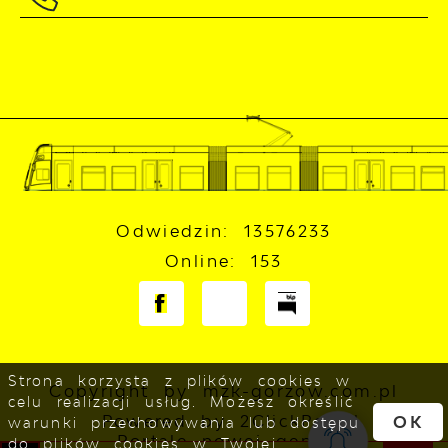
Odwiedzin: 13576233
Online: 153
Strona korzysta z plików cookies w
Copyright by mzk-gorzow.com.pl
celu realizacji usług. Możesz określić
Powered by
2ClickPortal
OK
warunki przechowywania lub dostępu
- Portale nowej generacji
do plików cookies w Twojej