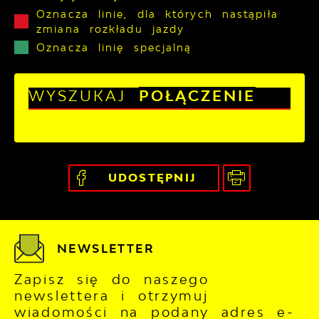
Oznacza linie, dla których nastąpiła
zmiana rozkładu jazdy
Oznacza linię specjalną
WYSZUKAJ
POŁĄCZENIE
UDOSTĘPNIJ
NEWSLETTER
Zapisz się do naszego
newslettera i otrzymuj
wiadomości na podany adres e-