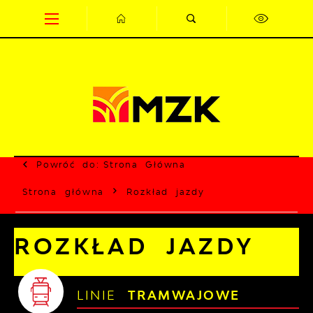
Przejdź do menu.
Przejdź do wyszukiwarki.
Przejdź do treści.
Przejdź do ustawień wielkości czcionki.
Wyłącz wersję kontrastową strony.
Powróć do:
Strona Główna
Strona główna
Rozkład jazdy
ROZKŁAD JAZDY
LINIE
TRAMWAJOWE