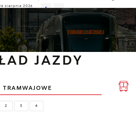
06 sierpnia 2026
ie
30°C
TUALNOŚCI
KOMUNIKATY
NASZA OFERTA
INF
zkład jazdy
ŁAD JAZDY
E
TRAMWAJOWE
2
3
4