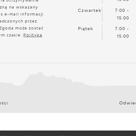
na otrzymywanie
czną na wskazany
Czwartek
7:00 -
s e-mail informacji
15:00
adczonych przez
 Zgoda może zostać
Piątek
7:00 -
ym czasie.
Polityka
15:00
Odwied
ości