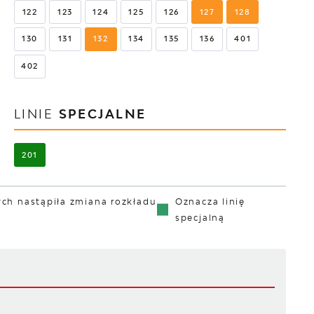
122
123
124
125
126
127
128
130
131
132
134
135
136
401
402
LINIE
SPECJALNE
201
rych nastąpiła zmiana rozkładu
Oznacza linię
specjalną