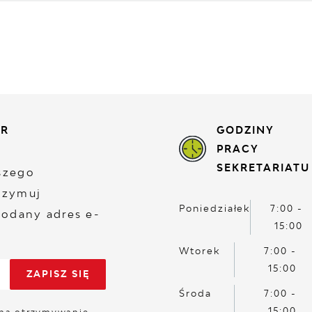
ER
GODZINY
PRACY
SEKRETARIATU
aszego
rzymuj
Poniedziałek
7:00 -
odany adres e-
15:00
Wtorek
7:00 -
15:00
Środa
7:00 -
15:00