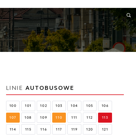
ORMACJE
WNIOSKI I REKLAMACJE
KONTAKT
LINIE
AUTOBUSOWE
100
101
102
103
104
105
106
107
108
109
110
111
112
113
114
115
116
117
119
120
121