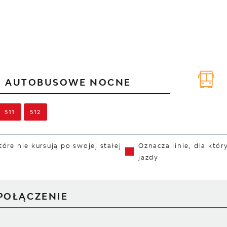
E
AUTOBUSOWE NOCNE
511
512
tóre nie kursują po swojej stałej
Oznacza linie, dla któ
jazdy
POŁĄCZENIE