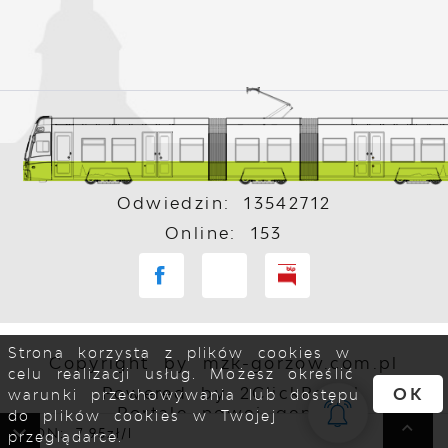
Odwiedzin: 13542712
Online: 153
Strona korzysta z plików cookies w
Copyright by mzk-gorzow.com.pl
celu realizacji usług. Możesz określić
Powered by
2ClickPortal
OK
warunki przechowywania lub dostępu
- Portale nowej generacji
do plików cookies w Twojej
a ON: 7,95zł/l
przeglądarce.