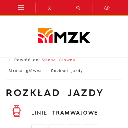
Przejdź do menu.
Przejdź do wyszukiwarki.
Przejdź do treści.
Przejdź do ustawień wielkości czcionki.
Włącz wersję kontrastową strony.
Powróć do:
Strona Główna
Strona główna
Rozkład jazdy
ROZKŁAD JAZDY
LINIE
TRAMWAJOWE