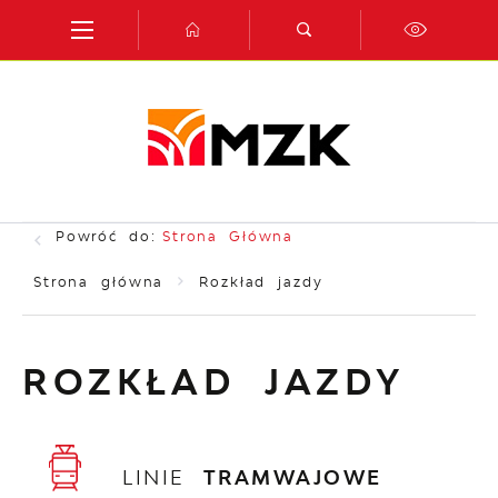
Przejdź do menu.
Przejdź do wyszukiwarki.
Przejdź do treści.
Przejdź do ustawień wielkości czcionki.
Włącz wersję kontrastową strony.
Powróć do:
Strona Główna
Strona główna
Rozkład jazdy
ROZKŁAD JAZDY
LINIE
TRAMWAJOWE