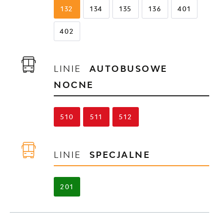
132
134
135
136
401
402
LINIE
AUTOBUSOWE
NOCNE
510
511
512
LINIE
SPECJALNE
201