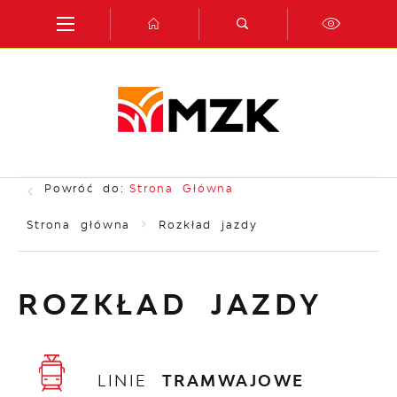
Przejdź do menu.
Przejdź do wyszukiwarki.
Przejdź do treści.
Przejdź do ustawień wielkości czcionki.
Włącz wersję kontrastową strony.
Powróć do:
Strona Główna
Strona główna
Rozkład jazdy
ROZKŁAD JAZDY
LINIE
TRAMWAJOWE