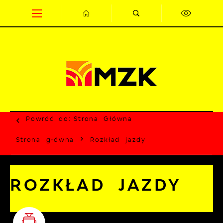
Przejdź do menu.
Przejdź do wyszukiwarki.
Przejdź do treści.
Przejdź do ustawień wielkości czcionki.
Wyłącz wersję kontrastową strony.
Powróć do:
Strona Główna
Strona główna
Rozkład jazdy
ROZKŁAD JAZDY