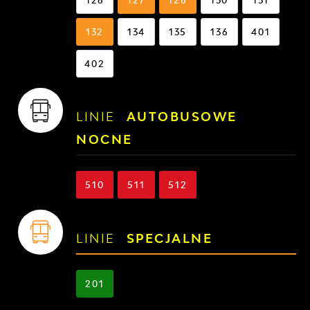
132
134
135
136
401
402
LINIE
AUTOBUSOWE
NOCNE
510
511
512
LINIE
SPECJALNE
201