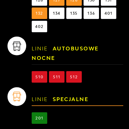
132
134
135
136
401
402
LINIE
AUTOBUSOWE
NOCNE
510
511
512
LINIE
SPECJALNE
201