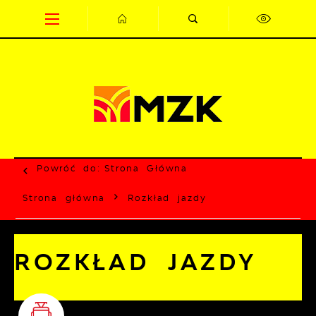
Przejdź do menu.
Przejdź do wyszukiwarki.
Przejdź do treści.
Przejdź do ustawień wielkości czcionki.
Wyłącz wersję kontrastową strony.
Powróć do:
Strona Główna
Strona główna
Rozkład jazdy
ROZKŁAD JAZDY