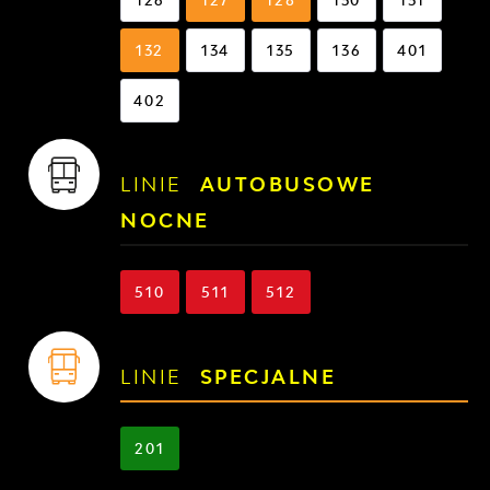
132
134
135
136
401
402
LINIE
AUTOBUSOWE
NOCNE
510
511
512
LINIE
SPECJALNE
201