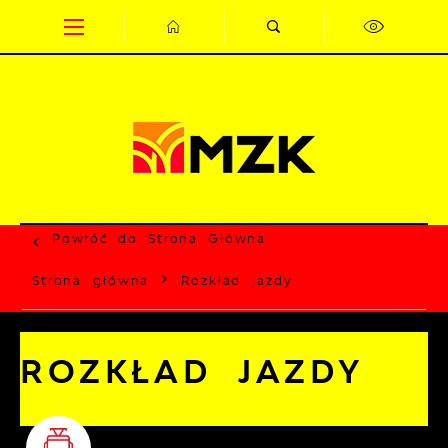
Przejdź do menu.
Przejdź do wyszukiwarki.
Przejdź do treści.
Przejdź do ustawień wielkości czcionki.
Wyłącz wersję kontrastową strony.
Powróć do:
Strona Główna
Strona główna
Rozkład jazdy
ROZKŁAD JAZDY