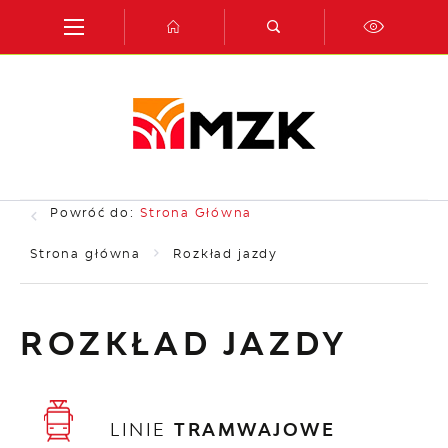
Przejdź do menu.
Przejdź do wyszukiwarki.
Przejdź do treści.
Przejdź do ustawień wielkości czcionki.
Włącz wersję kontrastową strony.
Powróć do:
Strona Główna
Strona główna
Rozkład jazdy
ROZKŁAD JAZDY
LINIE
TRAMWAJOWE