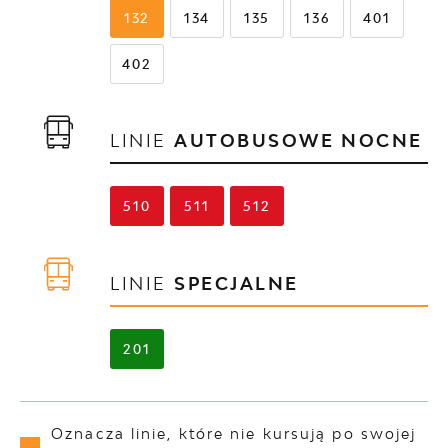
132
134
135
136
401
402
LINIE
AUTOBUSOWE NOCNE
510
511
512
LINIE
SPECJALNE
201
Oznacza linie, które nie kursują po swojej