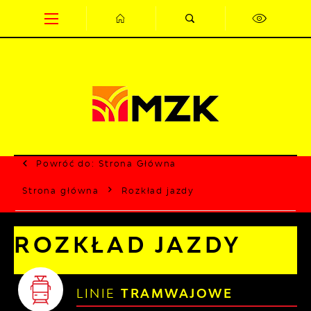
Przejdź do menu.
Przejdź do wyszukiwarki.
Przejdź do treści.
Przejdź do ustawień wielkości czcionki.
Wyłącz wersję kontrastową strony.
Powróć do:
Strona Główna
Strona główna
Rozkład jazdy
ROZKŁAD JAZDY
LINIE
TRAMWAJOWE