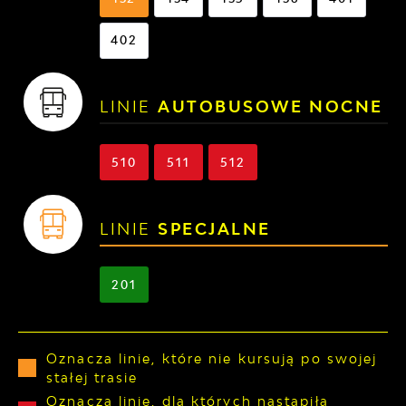
402
LINIE
AUTOBUSOWE NOCNE
510
511
512
LINIE
SPECJALNE
201
Oznacza linie, które nie kursują po swojej
stałej trasie
Oznacza linie, dla których nastąpiła