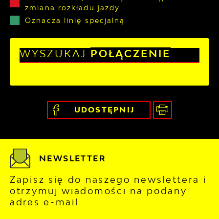
zmiana rozkładu jazdy
Oznacza linię specjalną
WYSZUKAJ
POŁĄCZENIE
UDOSTĘPNIJ
NEWSLETTER
Zapisz się do naszego newslettera i
otrzymuj wiadomości na podany
adres e-mail