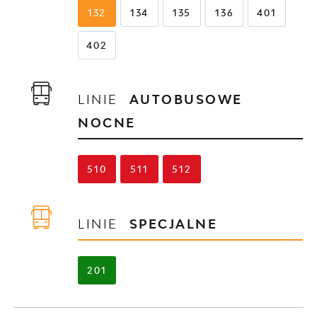
132
134
135
136
401
402
LINIE
AUTOBUSOWE
NOCNE
510
511
512
LINIE
SPECJALNE
201