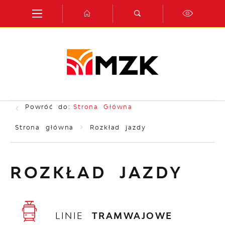
Przejdź do menu.
Przejdź do wyszukiwarki.
Przejdź do treści.
Przejdź do ustawień wielkości czcionki.
Włącz wersję kontrastową strony.
Powróć do:
Strona Główna
Strona główna
Rozkład jazdy
ROZKŁAD JAZDY
LINIE
TRAMWAJOWE