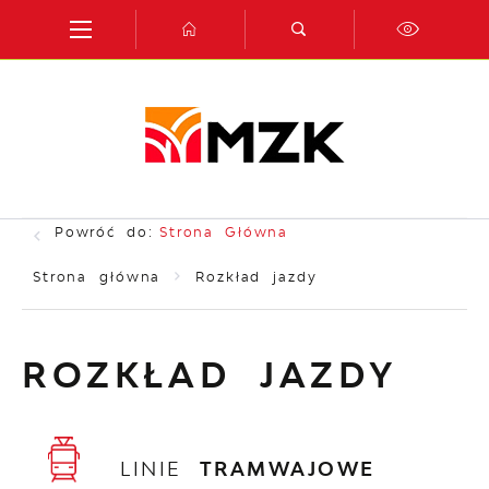
Przejdź do menu.
Przejdź do wyszukiwarki.
Przejdź do treści.
Przejdź do ustawień wielkości czcionki.
Włącz wersję kontrastową strony.
Powróć do:
Strona Główna
Strona główna
Rozkład jazdy
ROZKŁAD JAZDY
LINIE
TRAMWAJOWE