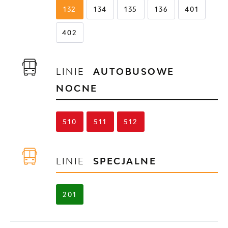
132
134
135
136
401
402
LINIE
AUTOBUSOWE
NOCNE
510
511
512
LINIE
SPECJALNE
201