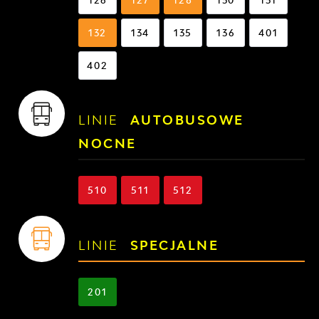
132
134
135
136
401
402
LINIE
AUTOBUSOWE
NOCNE
510
511
512
LINIE
SPECJALNE
201