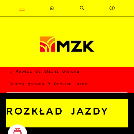
Przejdź do menu.
Przejdź do wyszukiwarki.
Przejdź do treści.
Przejdź do ustawień wielkości czcionki.
Wyłącz wersję kontrastową strony.
Powróć do:
Strona Główna
Strona główna
Rozkład jazdy
ROZKŁAD JAZDY