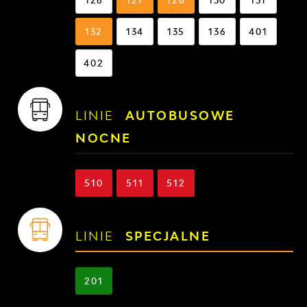
132
134
135
136
401
402
LINIE
AUTOBUSOWE
NOCNE
510
511
512
LINIE
SPECJALNE
201