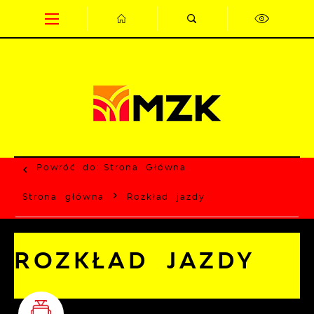
Przejdź do menu.
Przejdź do wyszukiwarki.
Przejdź do treści.
Przejdź do ustawień wielkości czcionki.
Wyłącz wersję kontrastową strony.
Powróć do:
Strona Główna
Strona główna
Rozkład jazdy
ROZKŁAD JAZDY