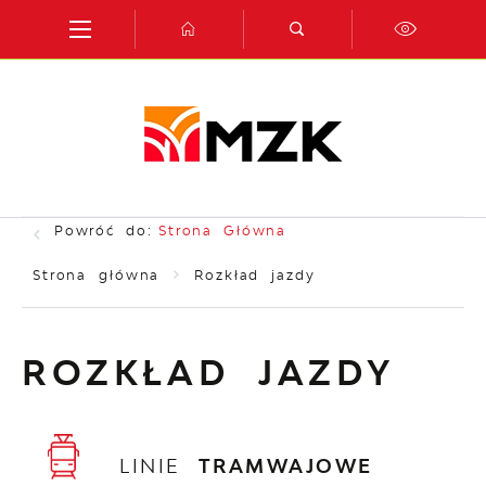
Przejdź do menu.
Przejdź do wyszukiwarki.
Przejdź do treści.
Przejdź do ustawień wielkości czcionki.
Włącz wersję kontrastową strony.
Powróć do:
Strona Główna
Strona główna
Rozkład jazdy
ROZKŁAD JAZDY
LINIE
TRAMWAJOWE