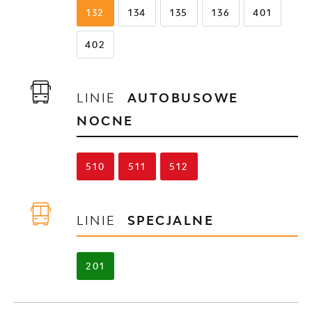
132
134
135
136
401
402
LINIE
AUTOBUSOWE
NOCNE
510
511
512
LINIE
SPECJALNE
201