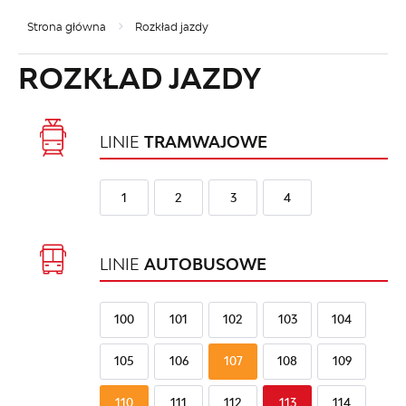
Strona główna
Rozkład jazdy
ROZKŁAD JAZDY
LINIE
TRAMWAJOWE
1
2
3
4
LINIE
AUTOBUSOWE
100
101
102
103
104
105
106
107
108
109
110
111
112
113
114