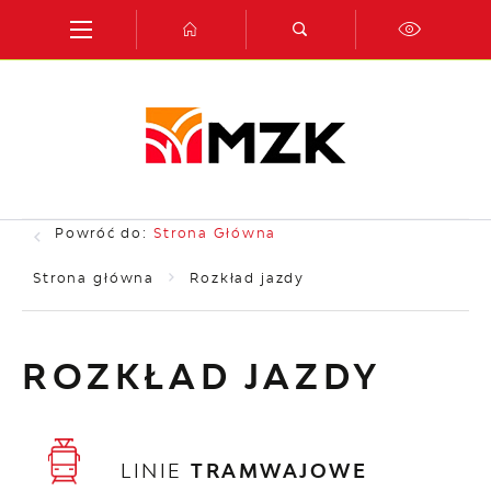
Przejdź do menu.
Przejdź do wyszukiwarki.
Przejdź do treści.
Przejdź do ustawień wielkości czcionki.
Włącz wersję kontrastową strony.
Powróć do:
Strona Główna
Strona główna
Rozkład jazdy
ROZKŁAD JAZDY
LINIE
TRAMWAJOWE