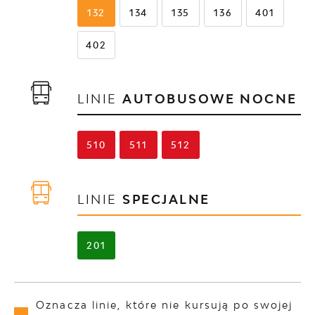
132
134
135
136
401
402
LINIE
AUTOBUSOWE NOCNE
510
511
512
LINIE
SPECJALNE
201
Oznacza linie, które nie kursują po swojej