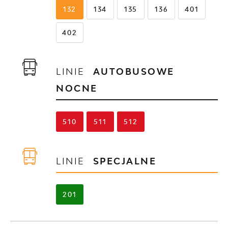
132
134
135
136
401
402
LINIE
AUTOBUSOWE
NOCNE
510
511
512
LINIE
SPECJALNE
201