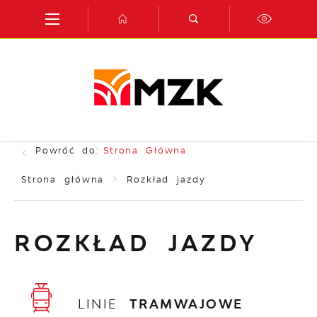
Przejdź do menu.
Przejdź do wyszukiwarki.
Przejdź do treści.
Przejdź do ustawień wielkości czcionki.
Włącz wersję kontrastową strony.
Powróć do:
Strona Główna
Strona główna
Rozkład jazdy
ROZKŁAD JAZDY
LINIE
TRAMWAJOWE