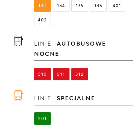
132
134
135
136
401
402
LINIE
AUTOBUSOWE
NOCNE
510
511
512
LINIE
SPECJALNE
201