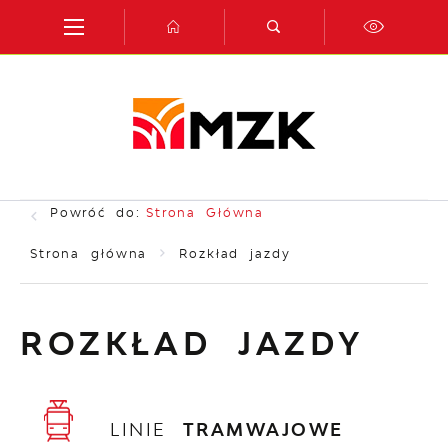
Przejdź do menu.
Przejdź do wyszukiwarki.
Przejdź do treści.
Przejdź do ustawień wielkości czcionki.
Włącz wersję kontrastową strony.
Powróć do:
Strona Główna
Strona główna
Rozkład jazdy
ROZKŁAD JAZDY
LINIE
TRAMWAJOWE