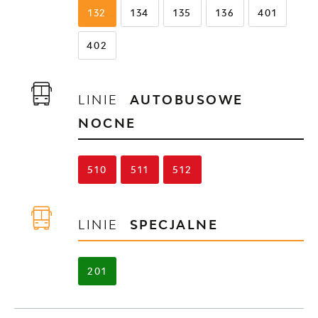
132
134
135
136
401
402
LINIE
AUTOBUSOWE
NOCNE
510
511
512
LINIE
SPECJALNE
201