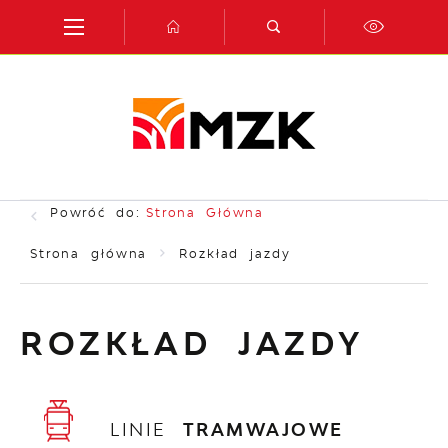
Przejdź do menu.
Przejdź do wyszukiwarki.
Przejdź do treści.
Przejdź do ustawień wielkości czcionki.
Włącz wersję kontrastową strony.
Powróć do:
Strona Główna
Strona główna
Rozkład jazdy
ROZKŁAD JAZDY
LINIE
TRAMWAJOWE