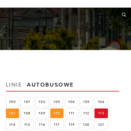
RMACJE
WNIOSKI I REKLAMACJE
KONTAKT
LINIE
AUTOBUSOWE
100
101
102
103
104
105
106
107
108
109
110
111
112
113
114
115
116
117
119
120
121