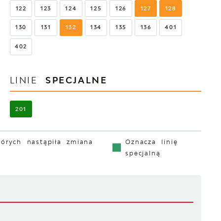
122
123
124
125
126
127
128
130
131
132
134
135
136
401
402
LINIE
SPECJALNE
201
tórych nastąpiła zmiana
Oznacza linię
specjalną