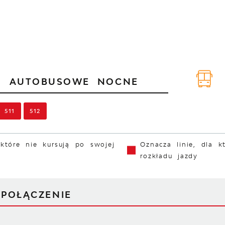
IE
AUTOBUSOWE NOCNE
511
512
 które nie kursują po swojej
Oznacza linie, dla k
rozkładu jazdy
J
POŁĄCZENIE