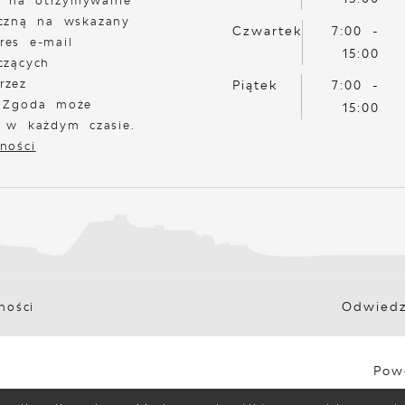
 na otrzymywanie
iczną na wskazany
Czwartek
7:00 -
res e-mail
15:00
czących
rzez
Piątek
7:00 -
. Zgoda może
15:00
a w każdym czasie.
ności
Odwiedz
ności
Pow