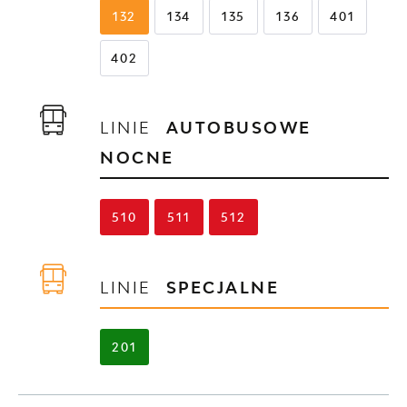
132
134
135
136
401
402
LINIE
AUTOBUSOWE
NOCNE
510
511
512
LINIE
SPECJALNE
201