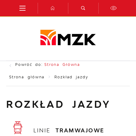
Przejdź do menu.
Przejdź do wyszukiwarki.
Przejdź do treści.
Przejdź do ustawień wielkości czcionki.
Włącz wersję kontrastową strony.
Powróć do:
Strona Główna
Strona główna
Rozkład jazdy
ROZKŁAD JAZDY
LINIE
TRAMWAJOWE