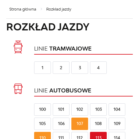
Strona główna
Rozkład jazdy
ROZKŁAD JAZDY
LINIE
TRAMWAJOWE
1
2
3
4
LINIE
AUTOBUSOWE
100
101
102
103
104
105
106
107
108
109
110
111
112
113
114