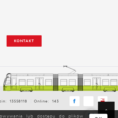
KONTAKT
in: 13558118
Online: 143
chowywania lub dostępu do plików