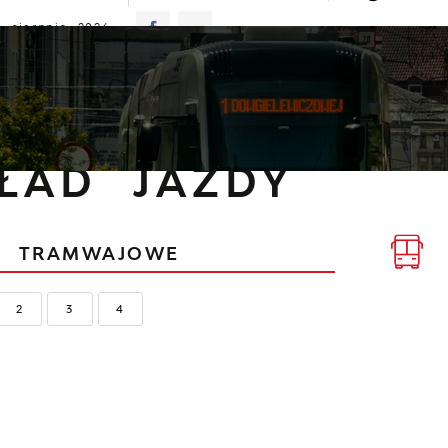
 sierpnia 2026
znie
22°C
ALNOŚCI
KOMUNIKATY
NASZA OFERTA
INFO
ozkład jazdy
ŁAD JAZDY
IE
TRAMWAJOWE
2
3
4