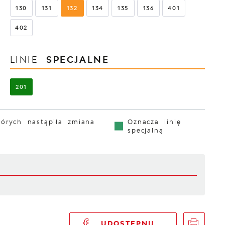
130
131
132
134
135
136
401
402
LINIE
SPECJALNE
201
tórych nastąpiła zmiana
Oznacza linię
specjalną
UDOSTĘPNIJ