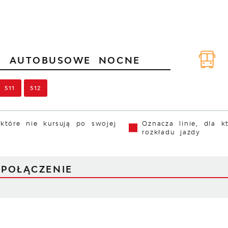
IE
AUTOBUSOWE NOCNE
511
512
 które nie kursują po swojej
Oznacza linie, dla k
rozkładu jazdy
J
POŁĄCZENIE