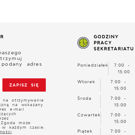
ER
GODZINY
PRACY
SEKRETARIATU
naszego
otrzymuj
 podany adres
Poniedziałek
7:00 -
15:00
Wtorek
7:00 -
15:00
Środa
7:00 -
 na otrzymywanie
iczną na wskazany
15:00
res e-mail
czących
Czwartek
7:00 -
rzez
15:00
. Zgoda może
a w każdym czasie.
Piątek
7:00 -
ności