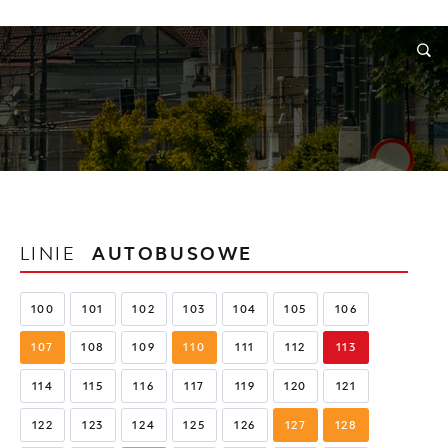
RMACJE
WNIOSKI I REKLAMACJE
KONTAKT
LINIE
AUTOBUSOWE
100
101
102
103
104
105
106
107
108
109
110
111
112
113
114
115
116
117
119
120
121
122
123
124
125
126
127
128