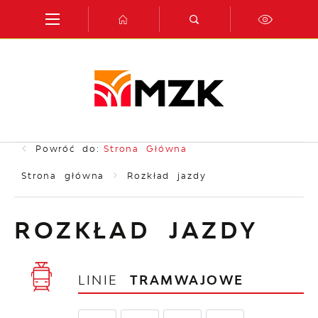
Przejdź do menu.
Przejdź do wyszukiwarki.
Przejdź do treści.
Przejdź do ustawień wielkości czcionki.
Włącz wersję kontrastową strony.
Powróć do:
Strona Główna
Strona główna
Rozkład jazdy
ROZKŁAD JAZDY
LINIE
TRAMWAJOWE