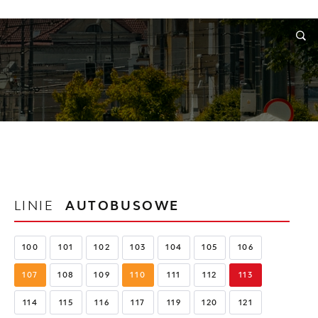
RMACJE
WNIOSKI I REKLAMACJE
KONTAKT
LINIE
AUTOBUSOWE
100
101
102
103
104
105
106
107
108
109
110
111
112
113
114
115
116
117
119
120
121