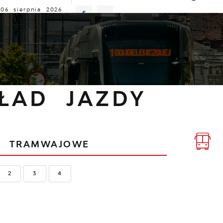
06 sierpnia 2026
no
25°C
ALNOŚCI
KOMUNIKATY
NASZA OFERTA
INFO
ozkład jazdy
ŁAD JAZDY
IE
TRAMWAJOWE
2
3
4