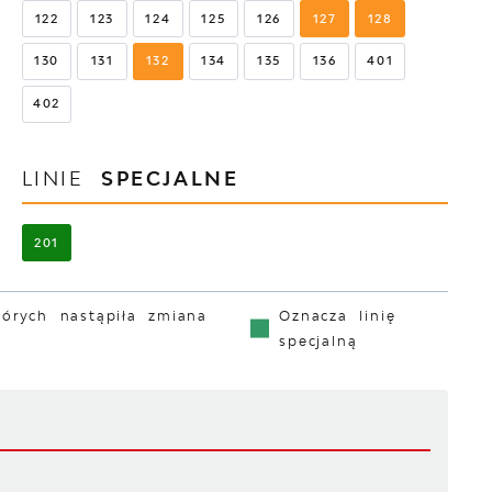
122
123
124
125
126
127
128
130
131
132
134
135
136
401
402
LINIE
SPECJALNE
201
tórych nastąpiła zmiana
Oznacza linię
specjalną