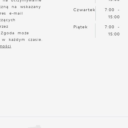
 na otrzymywanie
iczną na wskazany
Czwartek
7:00 -
res e-mail
15:00
czących
rzez
Piątek
7:00 -
. Zgoda może
15:00
a w każdym czasie.
ności