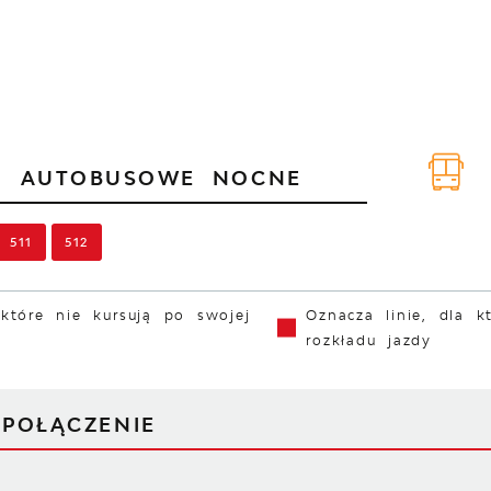
IE
AUTOBUSOWE NOCNE
511
512
 które nie kursują po swojej
Oznacza linie, dla k
rozkładu jazdy
J
POŁĄCZENIE