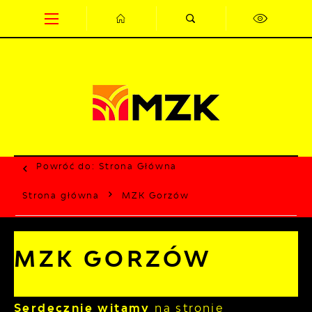
Przejdź do menu.
Przejdź do wyszukiwarki.
Przejdź do treści.
Przejdź do ustawień wielkości czcionki.
Wyłącz wersję kontrastową strony.
Powróć do:
Strona Główna
Strona główna
MZK Gorzów
MZK GORZÓW
Serdecznie witamy
na stronie