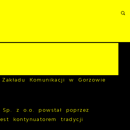
RMACJE
WNIOSKI I REKLAMACJE
KONTAKT
o Zakładu Komunikacji w Gorzowie
 Sp. z o.o. powstał poprzez
est kontynuatorem tradycji