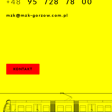
+48
95 728 78 00
mzk@mzk-gorzow.com.pl
KONTAKT