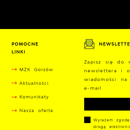
POMOCNE
NEWSLETT
LINKI
Zapisz się do 
MZK Gorzów
newslettera i 
wiadomości na
Aktualności
e-mail
Komunikaty
Nasza oferta
Wyrażam zgodę
drogą elektron