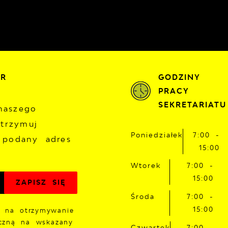
ER
GODZINY
PRACY
SEKRETARIATU
naszego
otrzymuj
Poniedziałek
7:00 -
 podany adres
15:00
Wtorek
7:00 -
15:00
Środa
7:00 -
15:00
 na otrzymywanie
iczną na wskazany
Czwartek
7:00 -