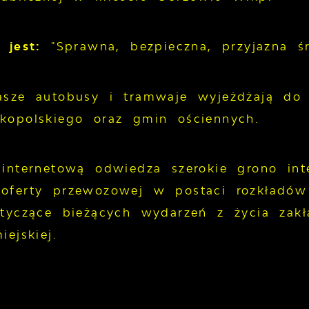
u jest:
"Sprawna, bezpieczna, przyjazna ś
asze autobusy i tramwaje wyjeżdżają do 
kopolskiego oraz gmin ościennych.
 internetową odwiedza szerokie grono int
oferty przewozowej w postaci rozkładó
otyczące bieżących wydarzeń z życia zak
ejskiej.