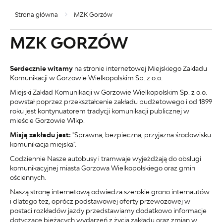
Strona główna
MZK Gorzów
MZK GORZÓW
Serdecznie witamy
na stronie internetowej Miejskiego Zakładu
Komunikacji w Gorzowie Wielkopolskim Sp. z o.o.
Miejski Zakład Komunikacji w Gorzowie Wielkopolskim Sp. z o.o.
powstał poprzez przekształcenie zakładu budżetowego i od 1899
roku jest kontynuatorem tradycji komunikacji publicznej w
mieście Gorzowie Wlkp.
Misją zakładu jest:
"Sprawna, bezpieczna, przyjazna środowisku
komunikacja miejska".
Codziennie Nasze autobusy i tramwaje wyjeżdżają do obsługi
komunikacyjnej miasta Gorzowa Wielkopolskiego oraz gmin
ościennych.
Naszą stronę internetową odwiedza szerokie grono internautów
i dlatego też, oprócz podstawowej oferty przewozowej w
postaci rozkładów jazdy przedstawiamy dodatkowo informacje
dotyczące bieżących wydarzeń z życia zakładu oraz zmian w