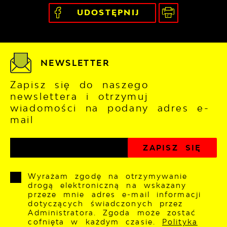
UDOSTĘPNIJ
NEWSLETTER
Zapisz się do naszego
newslettera i otrzymuj
wiadomości na podany adres e-
mail
Wyrażam zgodę na otrzymywanie
drogą elektroniczną na wskazany
przeze mnie adres e-mail informacji
dotyczących świadczonych przez
Administratora. Zgoda może zostać
cofnięta w każdym czasie.
Polityka