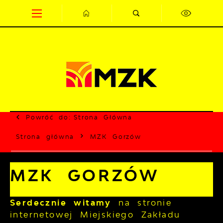
Przejdź do menu.
Przejdź do wyszukiwarki.
Przejdź do treści.
Przejdź do ustawień wielkości czcionki.
Wyłącz wersję kontrastową strony.
Powróć do:
Strona Główna
Strona główna
MZK Gorzów
MZK GORZÓW
Serdecznie witamy
na stronie
internetowej Miejskiego Zakładu