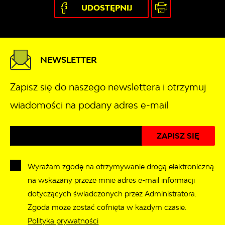
UDOSTĘPNIJ
NEWSLETTER
Zapisz się do naszego newslettera i otrzymuj
wiadomości na podany adres e-mail
Wyrażam zgodę na otrzymywanie drogą elektroniczną
na wskazany przeze mnie adres e-mail informacji
dotyczących świadczonych przez Administratora.
Zgoda może zostać cofnięta w każdym czasie.
Polityka prywatności