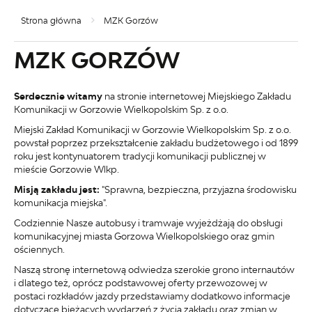
Strona główna
MZK Gorzów
MZK GORZÓW
Serdecznie witamy
na stronie internetowej Miejskiego Zakładu
Komunikacji w Gorzowie Wielkopolskim Sp. z o.o.
Miejski Zakład Komunikacji w Gorzowie Wielkopolskim Sp. z o.o.
powstał poprzez przekształcenie zakładu budżetowego i od 1899
roku jest kontynuatorem tradycji komunikacji publicznej w
mieście Gorzowie Wlkp.
Misją zakładu jest:
"Sprawna, bezpieczna, przyjazna środowisku
komunikacja miejska".
Codziennie Nasze autobusy i tramwaje wyjeżdżają do obsługi
komunikacyjnej miasta Gorzowa Wielkopolskiego oraz gmin
ościennych.
Naszą stronę internetową odwiedza szerokie grono internautów
i dlatego też, oprócz podstawowej oferty przewozowej w
postaci rozkładów jazdy przedstawiamy dodatkowo informacje
dotyczące bieżących wydarzeń z życia zakładu oraz zmian w