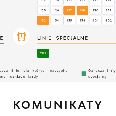
119
120
121
122
123
124
125
126
127
128
130
131
132
134
135
136
401
402
E
LINIE
SPECJALNE
201
acza linie, dla których nastąpiła
Oznacza linię
ana rozkładu jazdy
specjalną
KOMUNIKATY