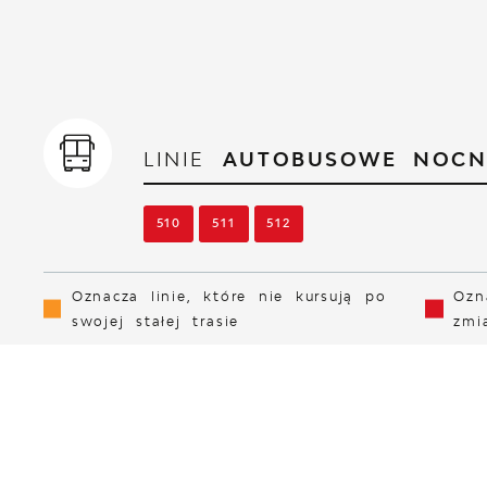
LINIE
AUTOBUSOWE NOCN
510
511
512
Oznacza linie, które nie kursują po
Ozn
swojej stałej trasie
zmi