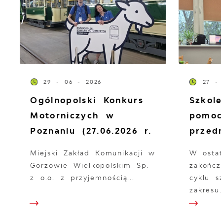
29 - 06 - 2026
27 -
Ogólnopolski Konkurs
Szkol
Motorniczych w
pomo
Poznaniu (27.06.2026 r.
przed
Miejski Zakład Komunikacji w
W osta
Gorzowie Wielkopolskim Sp.
zakończ
z o.o. z przyjemnością...
cyklu 
zakresu.