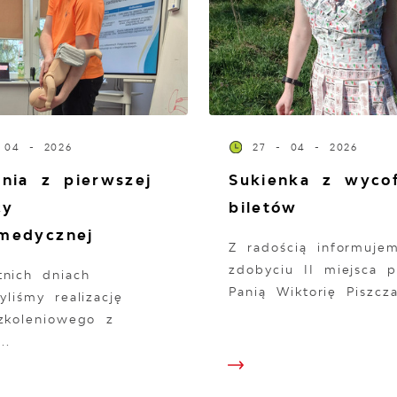
 04 - 2026
27 - 04 - 2026
enia z pierwszej
Sukienka z wyco
cy
biletów
medycznej
Z radością informuje
zdobyciu II miejsca p
tnich dniach
Panią Wiktorię Piszcza
yliśmy realizację
szkoleniowego z
..