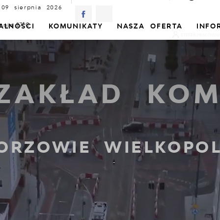
 09 sierpnia 2026
znie
27°C
ALNOŚCI
KOMUNIKATY
NASZA OFERTA
INFO
 ZAKŁAD KOM
ORZOWIE WIELKOPOL