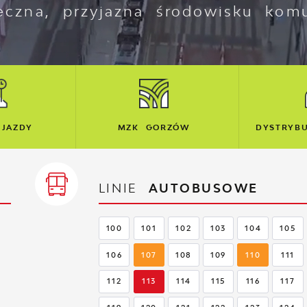
eczna, przyjazna środowisku komu
ORZÓW
DYSTRYBUCJA BILETÓW
BI
LINIE
AUTOBUSOWE
100
101
102
103
104
105
106
107
108
109
110
111
112
113
114
115
116
117