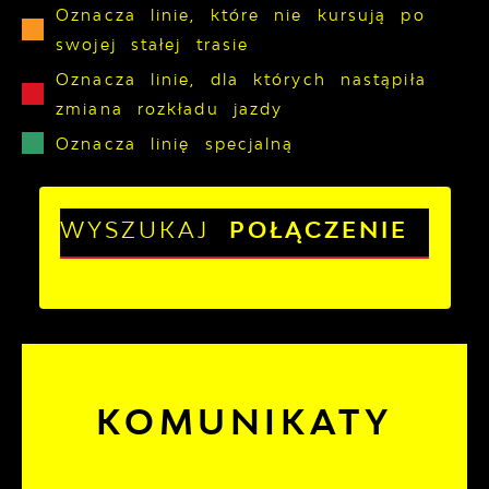
Oznacza linie, które nie kursują po
swojej stałej trasie
Oznacza linie, dla których nastąpiła
zmiana rozkładu jazdy
Oznacza linię specjalną
WYSZUKAJ
POŁĄCZENIE
KOMUNIKATY