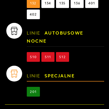
132
134
135
136
401
402
LINIE
AUTOBUSOWE
NOCNE
510
511
512
LINIE
SPECJALNE
201