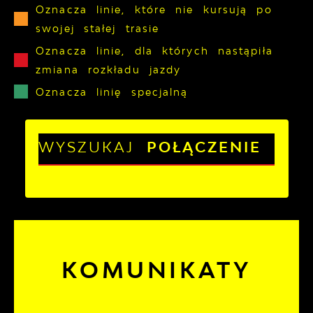
Oznacza linie, które nie kursują po
swojej stałej trasie
Oznacza linie, dla których nastąpiła
zmiana rozkładu jazdy
Oznacza linię specjalną
WYSZUKAJ
POŁĄCZENIE
KOMUNIKATY