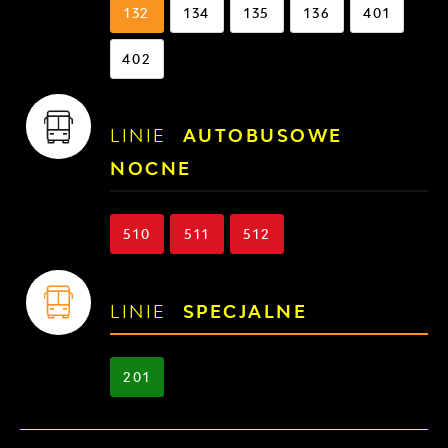
132
134
135
136
401
402
LINIE
AUTOBUSOWE
NOCNE
510
511
512
LINIE
SPECJALNE
201