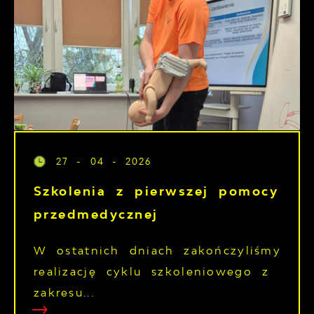
27 - 04 - 2026
Szkolenia z pierwszej pomocy
przedmedycznej
W ostatnich dniach zakończyliśmy
realizację cyklu szkoleniowego z
zakresu...