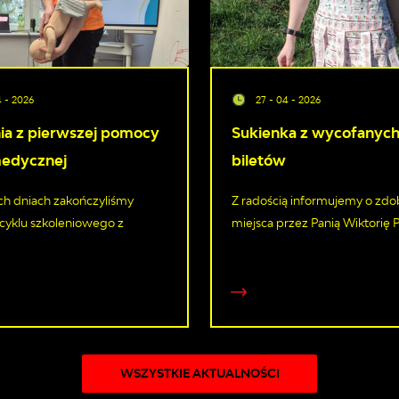
4 - 2026
27 - 04 - 2026
ia z pierwszej pomocy
Sukienka z wycofanyc
edycznej
biletów
ch dniach zakończyliśmy
Z radością informujemy o zdob
ę cyklu szkoleniowego z
miejsca przez Panią Wiktorię Pi
WSZYSTKIE AKTUALNOŚCI