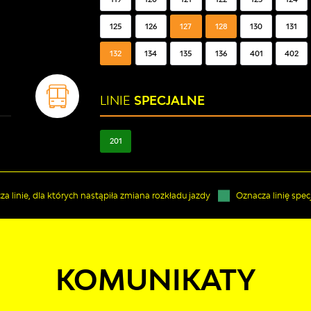
125
126
127
128
130
131
132
134
135
136
401
402
LINIE
SPECJALNE
201
a linie, dla których nastąpiła zmiana rozkładu jazdy
Oznacza linię spec
KOMUNIKATY