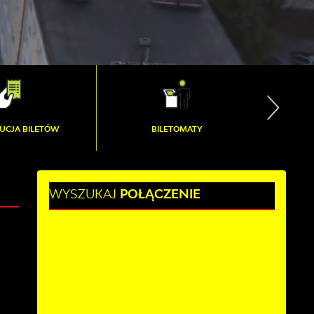
BILETOMATY
MAPA SIECI
WYSZUKAJ
POŁĄCZENIE