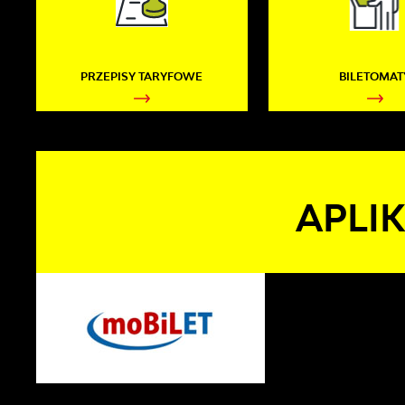
PRZEPISY TARYFOWE
BILETOMAT
APLI