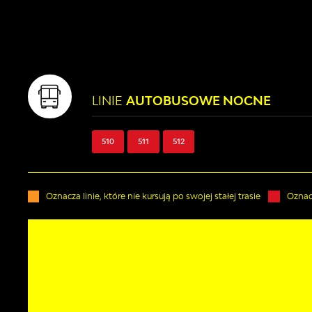
LINIE
AUTOBUSOWE NOCNE
510
511
512
Oznacza linie, które nie kursują po swojej stałej trasie
Oznacz