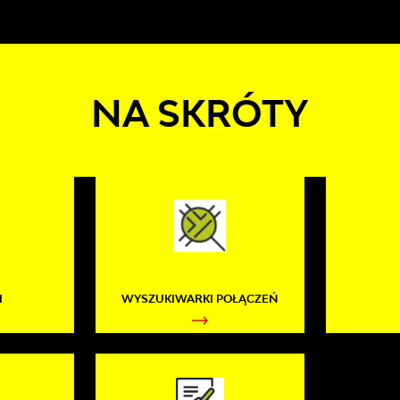
NA SKRÓTY
I
WYSZUKIWARKI POŁĄCZEŃ