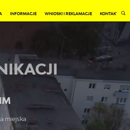
A
INFORMACJE
WNIOSKI I REKLAMACJE
KONTAKT
NIKACJI
IM
a miejska