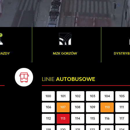
GORZÓW
DYSTRYBUCJA BILETÓW
LINIE
AUTOBUSOWE
100
101
102
103
104
105
106
107
108
109
110
111
112
113
114
115
116
117
119
120
121
122
123
124