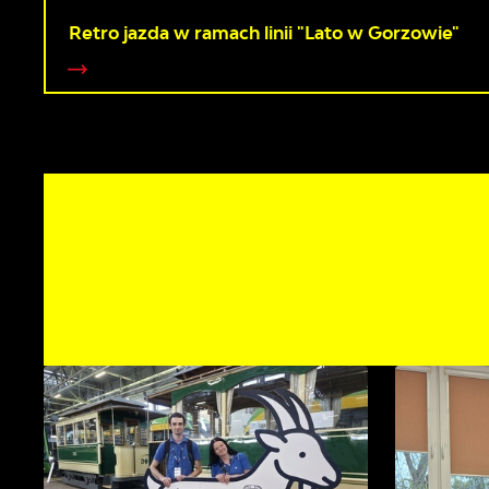
Retro jazda w ramach linii "Lato w Gorzowie"