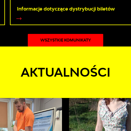
Informacje dotyczące dystrybucji biletów
WSZYSTKIE KOMUNIKATY
AKTUALNOŚCI